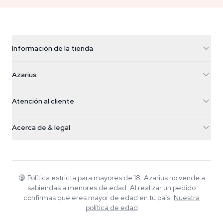
Información de la tienda
Azarius
Azarius
Galvaniweg 11
5482 TN Schijndel
Semillas de cannabis
Atención al cliente
Nederland
Setas mágicas
Info de envío
support@azarius.com
Smokeshop
Acerca de & legal
+31(0)204897914
Política de devolución
Smartshop
Sobre Azarius
Garantía de calidad
Herbshop
Wiki
Contacto
Growshop
Blog
🔞
Política estricta para mayores de 18. Azarius no vende a
Preguntas frecuentes
sabiendas a menores de edad. Al realizar un pedido
Música
Política de privacidad
confirmas que eres mayor de edad en tu país.
Nuestra
Escritores
política de edad
Normas editoriales