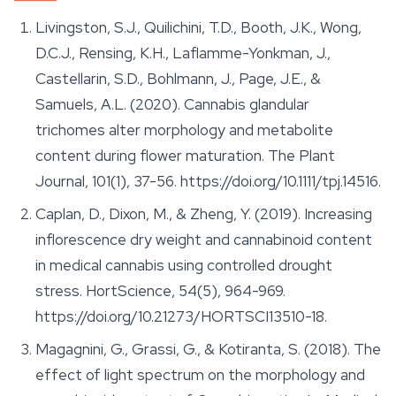
Livingston, S.J., Quilichini, T.D., Booth, J.K., Wong,
D.C.J., Rensing, K.H., Laflamme-Yonkman, J.,
Castellarin, S.D., Bohlmann, J., Page, J.E., &
Samuels, A.L. (2020). Cannabis glandular
trichomes alter morphology and metabolite
content during flower maturation.
The Plant
Journal
, 101(1), 37-56. https://doi.org/10.1111/tpj.14516.
Caplan, D., Dixon, M., & Zheng, Y. (2019). Increasing
inflorescence dry weight and cannabinoid content
in medical cannabis using controlled drought
stress.
HortScience
, 54(5), 964-969.
https://doi.org/10.21273/HORTSCI13510-18.
Magagnini, G., Grassi, G., & Kotiranta, S. (2018). The
effect of light spectrum on the morphology and