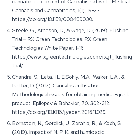
cannabinoid content of Cannabis sativa L..
Medical
Cannabis and Cannabinoids
, 1(1), 19-27.
https://doi.org/10.1159/000489030.
Steele, G., Arneson, D., & Gage, D. (2019). Flushing
Trial – RX Green Technologies.
RX Green
Technologies White Paper
, 1-16.
https://www.rxgreentechnologies.com/rxgt_flushing-
trial/.
Chandra, S., Lata, H., ElSohly, M.A., Walker, L.A., &
Potter, D. (2017). Cannabis cultivation:
Methodological issues for obtaining medical-grade
product.
Epilepsy & Behavior
, 70, 302-312.
https://doi.org/10.1016/j.yebeh.2016.11.029.
Bernstein, N., Gorelick, J., Zerahia, R., & Koch, S.
(2019). Impact of N, P, K, and humic acid