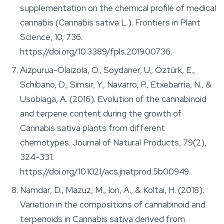
supplementation on the chemical profile of medical
cannabis (Cannabis sativa L.).
Frontiers in Plant
Science
, 10, 736.
https://doi.org/10.3389/fpls.2019.00736.
Aizpurua-Olaizola, O., Soydaner, U., Öztürk, E.,
Schibano, D., Simsir, Y., Navarro, P., Etxebarria, N., &
Usobiaga, A. (2016). Evolution of the cannabinoid
and terpene content during the growth of
Cannabis sativa plants from different
chemotypes.
Journal of Natural Products
, 79(2),
324-331.
https://doi.org/10.1021/acs.jnatprod.5b00949.
Namdar, D., Mazuz, M., Ion, A., & Koltai, H. (2018).
Variation in the compositions of cannabinoid and
terpenoids in Cannabis sativa derived from