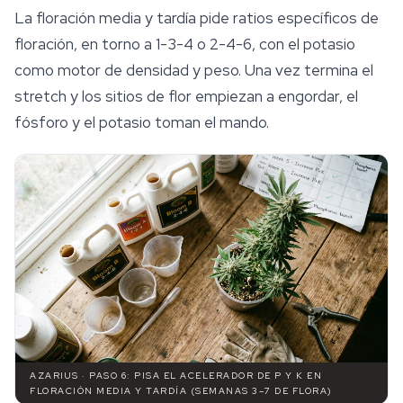
La floración media y tardía pide ratios específicos de
floración, en torno a 1-3-4 o 2-4-6, con el potasio
como motor de densidad y peso. Una vez termina el
stretch y los sitios de flor empiezan a engordar, el
fósforo y el potasio toman el mando.
AZARIUS · PASO 6: PISA EL ACELERADOR DE P Y K EN
FLORACIÓN MEDIA Y TARDÍA (SEMANAS 3–7 DE FLORA)