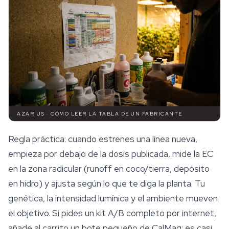
AZARIUS · CÓMO LEER LA TABLA DE UN FABRICANTE
Regla práctica: cuando estrenes una línea nueva,
empieza por debajo de la dosis publicada, mide la EC
en la zona radicular (runoff en coco/tierra, depósito
en hidro) y ajusta según lo que te diga la planta. Tu
genética, la intensidad lumínica y el ambiente mueven
el objetivo. Si pides un kit A/B completo por internet,
añade al carrito un bote pequeño de CalMag: es casi