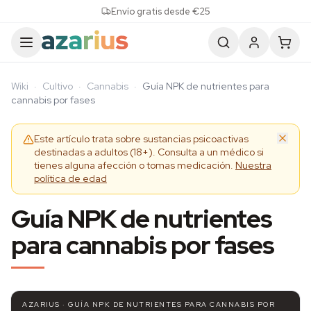
Skip to content
Envío gratis desde €25
Wiki
·
Cultivo
·
Cannabis
·
Guía NPK de nutrientes para
cannabis por fases
Este artículo trata sobre sustancias psicoactivas
destinadas a adultos (18+). Consulta a un médico si
tienes alguna afección o tomas medicación.
Nuestra
política de edad
Guía NPK de nutrientes
para cannabis por fases
AZARIUS · GUÍA NPK DE NUTRIENTES PARA CANNABIS POR