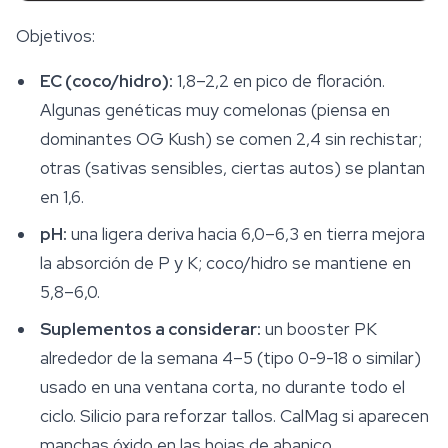
Objetivos:
EC (coco/hidro):
1,8–2,2 en pico de floración.
Algunas genéticas muy comelonas (piensa en
dominantes OG Kush) se comen 2,4 sin rechistar;
otras (sativas sensibles, ciertas autos) se plantan
en 1,6.
pH:
una ligera deriva hacia 6,0–6,3 en tierra mejora
la absorción de P y K; coco/hidro se mantiene en
5,8–6,0.
Suplementos a considerar:
un booster PK
alrededor de la semana 4–5 (tipo 0-9-18 o similar)
usado en una ventana corta, no durante todo el
ciclo. Silicio para reforzar tallos. CalMag si aparecen
manchas óxido en las hojas de abanico.