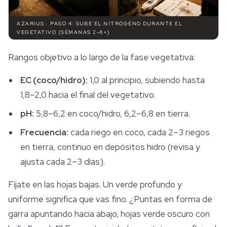
AZARIUS · PASO 4: SUBE EL NITRÓGENO DURANTE EL
VEGETATIVO (SEMANAS 2–6+)
Rangos objetivo a lo largo de la fase vegetativa:
EC (coco/hidro):
1,0 al principio, subiendo hasta
1,8–2,0 hacia el final del vegetativo.
pH:
5,8–6,2 en coco/hidro, 6,2–6,8 en tierra.
Frecuencia:
cada riego en coco, cada 2–3 riegos
en tierra, continuo en depósitos hidro (revisa y
ajusta cada 2–3 días).
Fíjate en las hojas bajas. Un verde profundo y
uniforme significa que vas fino. ¿Puntas en forma de
garra apuntando hacia abajo, hojas verde oscuro con