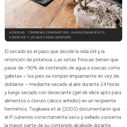
AZARIUS · TERRENO COMPARTIDO: ALMACENAMIENTO,
COSECHA Y LO QUE VIENE DESPUÉS
El secado es el paso que decide la vida útil y la
retención de potencia. Las setas frescas tienen que
pasar de ~90% de contenido de agua a «secas como
galleta» — los pies se rompen limpiamente en vez de
doblarse — mediante secado al aire durante 24 horas
y luego secado con desecante (gel de sílice apto para
alimentos o cloruro cálcico anhidro) en un recipiente
hermético. Tsujikawa et al. (2003) documentaron que
el
P. cubensis
correctamente seco y sellado conserva
la mayor parte de su contenido alcaloide durante