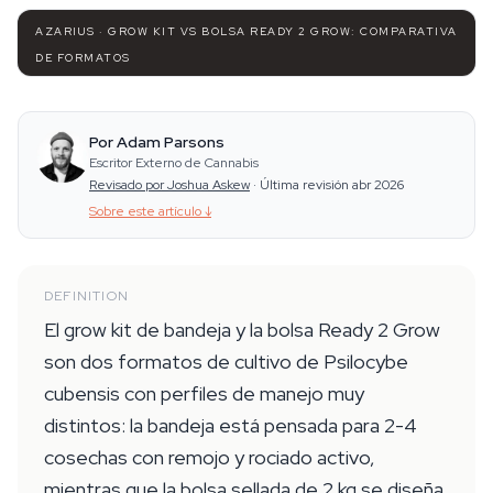
AZARIUS · GROW KIT VS BOLSA READY 2 GROW: COMPARATIVA
DE FORMATOS
Por Adam Parsons
Escritor Externo de Cannabis
Revisado por Joshua Askew
·
Última revisión abr 2026
Sobre este artículo
↓
DEFINITION
El grow kit de bandeja y la bolsa Ready 2 Grow
son dos formatos de cultivo de Psilocybe
cubensis con perfiles de manejo muy
distintos: la bandeja está pensada para 2-4
cosechas con remojo y rociado activo,
mientras que la bolsa sellada de 2 kg se diseña