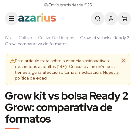
Skip to content
Envío gratis desde €25
Wiki
·
Cultivo
·
Cultivo De Hongos
·
Grow kit vs bolsa Ready 2
Grow: comparativa de formatos
Este artículo trata sobre sustancias psicoactivas
destinadas a adultos (18+). Consulta a un médico si
tienes alguna afección o tomas medicación.
Nuestra
política de edad
Grow kit vs bolsa Ready 2
Grow: comparativa de
formatos