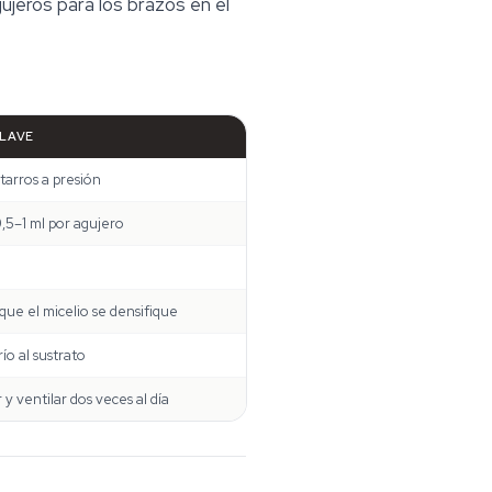
jeros para los brazos en el
CLAVE
tarros a presión
0,5–1 ml por agujero
que el micelio se densifique
ío al sustrato
 y ventilar dos veces al día