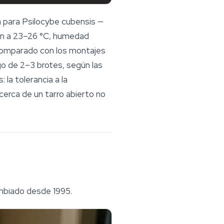
a para
Psilocybe cubensis
—
ción a 23–26 °C, humedad
 comparado con los montajes
go de 2–3 brotes, según las
s: la tolerancia a la
cerca de un tarro abierto no
ambiado desde 1995.