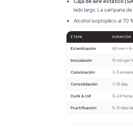
Caja de aire estático (S
lado largo. La campana de f
Alcohol isopropílico al 70 
ETAPA
DURACIÓN
Esterilización
60 min + 6–
Inoculación
10 min por 
Colonización
3–5 semana
Consolidación
7–10 días
Dunk & roll
12–24 horas
Fructificación
5–10 días ha