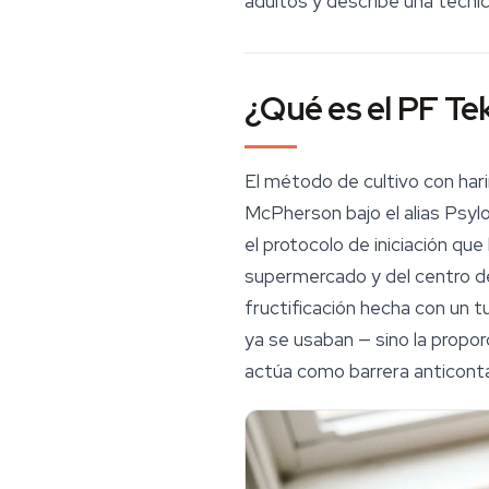
adultos y describe una técni
¿Qué es el PF Te
El método de cultivo con har
McPherson bajo el alias Psy
el protocolo de iniciación qu
supermercado y del centro de 
fructificación hecha con un 
ya se usaban — sino la proporc
actúa como barrera anticont