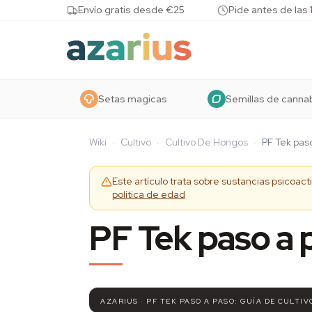
Skip to content
Envío gratis desde €25
Pide antes de las 
Setas magicas
Semillas de canna
Wiki
·
Cultivo
·
Cultivo De Hongos
·
PF Tek paso
Este artículo trata sobre sustancias psicoac
política de edad
PF Tek paso a p
AZARIUS · PF TEK PASO A PASO: GUÍA DE CULTI