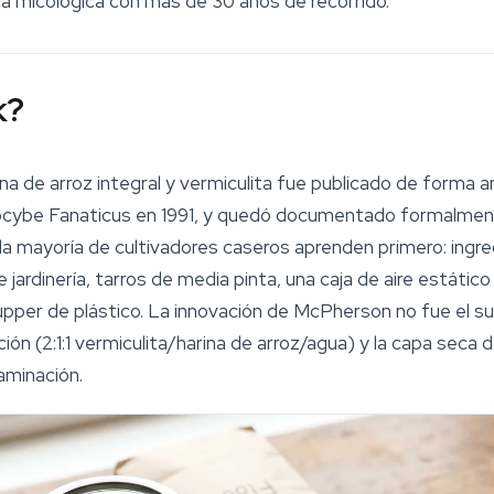
ca micológica con más de 30 años de recorrido.
k?
ina de arroz integral y vermiculita fue publicado de forma
locybe Fanaticus en 1991, y quedó documentado formalment
e la mayoría de cultivadores caseros aprenden primero: ingr
jardinería, tarros de media pinta, una caja de aire estátic
tupper de plástico. La innovación de McPherson no fue el
su
ión (2:1:1 vermiculita/harina de arroz/agua) y la capa seca 
aminación.