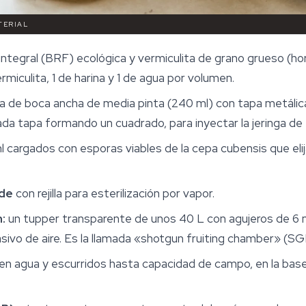
TERIAL
integral (BRF) ecológica y vermiculita de grano grueso (hort
rmiculita, 1 de harina y 1 de agua por volumen.
a de boca ancha de media pinta (240 ml) con tapa metálic
a tapa formando un cuadrado, para inyectar la jeringa de
l cargados con esporas viables de la cepa cubensis que elija
nde
con rejilla para esterilización por vapor.
:
un tupper transparente de unos 40 L con agujeros de 6 
asivo de aire. Es la llamada «shotgun fruiting chamber» (SG
n agua y escurridos hasta capacidad de campo, en la bas