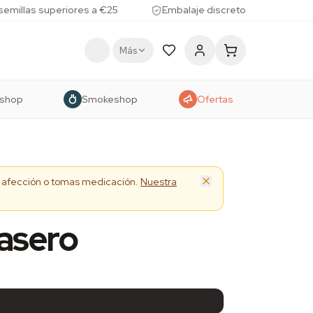
 semillas superiores a €25
Embalaje discreto
Más
shop
Smokeshop
Ofertas
na afección o tomas medicación.
Nuestra
casero