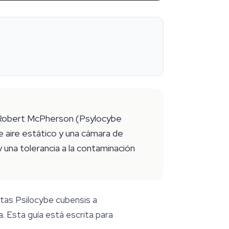
or Robert McPherson (Psylocybe
e aire estático y una cámara de
y una tolerancia a la contaminación
etas
Psilocybe cubensis
a
a. Esta guía está escrita para