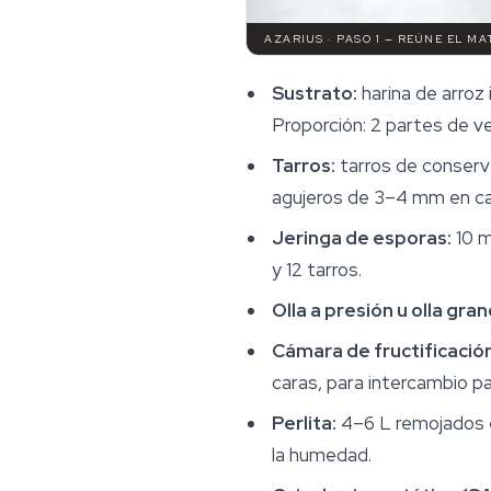
AZARIUS · PASO 1 — REÚNE EL MA
Sustrato:
harina de arroz 
Proporción: 2 partes de ve
Tarros:
tarros de conserv
agujeros de 3–4 mm en cad
Jeringa de esporas:
10 m
y 12 tarros.
Olla a presión u olla gra
Cámara de fructificación
caras, para intercambio p
Perlita:
4–6 L remojados e
la humedad.