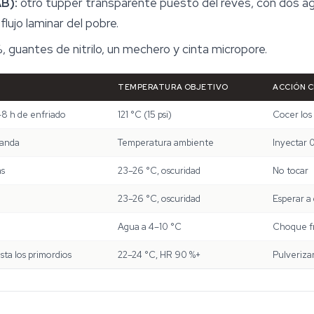
AB):
otro tupper transparente puesto del revés, con dos agu
lujo laminar del pobre.
%, guantes de nitrilo, un mechero y cinta micropore.
TEMPERATURA OBJETIVO
ACCIÓN 
8 h de enfriado
121 °C (15 psi)
Cocer los 
tanda
Temperatura ambiente
Inyectar 
s
23–26 °C, oscuridad
No tocar
23–26 °C, oscuridad
Esperar a 
Agua a 4–10 °C
Choque fr
sta los primordios
22–24 °C, HR 90 %+
Pulverizar