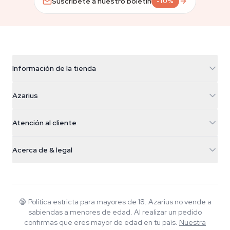
Suscríbete a nuestro boletín
-10%
Información de la tienda
Azarius
Azarius
Galvaniweg 11
5482 TN Schijndel
Semillas de cannabis
Atención al cliente
Nederland
Setas mágicas
Info de envío
support@azarius.com
Smokeshop
Acerca de & legal
+31(0)204897914
Política de devolución
Smartshop
Sobre Azarius
Garantía de calidad
Herbshop
Wiki
Contacto
Growshop
Blog
🔞
Política estricta para mayores de 18. Azarius no vende a
Preguntas frecuentes
sabiendas a menores de edad. Al realizar un pedido
Escritores
Política de privacidad
confirmas que eres mayor de edad en tu país.
Nuestra