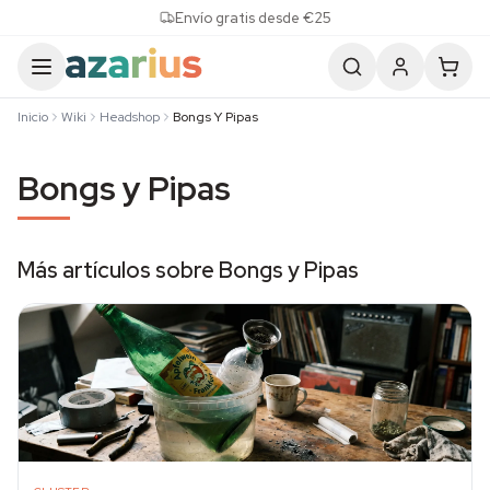
Skip to content
Envío gratis desde €25
Inicio
Wiki
Headshop
Bongs Y Pipas
Bongs y Pipas
Más artículos sobre Bongs y Pipas