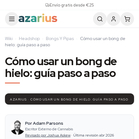
Skip to content
Envío gratis desde €25
Wiki
·
Headshop
·
Bongs Y Pipas
·
Cómo usar un bong de
hielo: guía paso a paso
Cómo usar un bong de
hielo: guía paso a paso
AZARIUS · CÓMO USAR UN BONG DE HIELO: GUÍA PASO A PASO
Por Adam Parsons
Escritor Externo de Cannabis
Revisado por Joshua Askew
·
Última revisión abr 2026