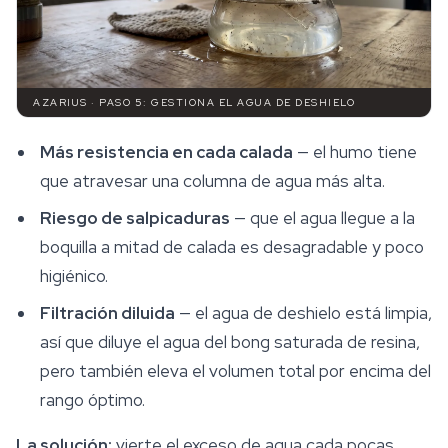
AZARIUS · PASO 5: GESTIONA EL AGUA DE DESHIELO
Más resistencia en cada calada
— el humo tiene
que atravesar una columna de agua más alta.
Riesgo de salpicaduras
— que el agua llegue a la
boquilla a mitad de calada es desagradable y poco
higiénico.
Filtración diluida
— el agua de deshielo está limpia,
así que diluye el agua del bong saturada de resina,
pero también eleva el volumen total por encima del
rango óptimo.
La solución:
vierte el exceso de agua cada pocas