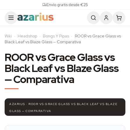
Skip to content
Envío gratis desde €25
Wiki
·
Headshop
·
Bongs Y Pipas
·
ROOR vs Grace Glass vs
Black Leaf vs Blaze Glass — Comparativa
ROOR vs Grace Glass vs
Black Leaf vs Blaze Glass
— Comparativa
AZARIUS · ROOR VS GRACE GLASS VS BLACK LEAF VS BLAZE
GLASS — COMPARATIVA