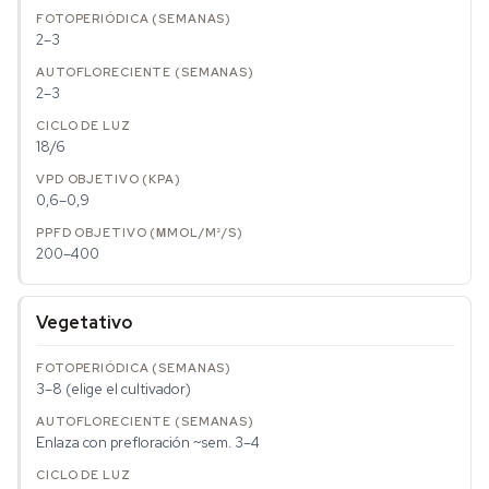
2–3
2–3
18/6
0,6–0,9
200–400
Vegetativo
3–8 (elige el cultivador)
Enlaza con prefloración ~sem. 3–4