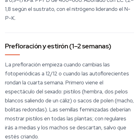
a 0,9–1,1 kPa. PPFD de 400–600. Abonado con EC 1,2–
1,8 según el sustrato, con el nitrógeno liderando el N-
P-K.
Prefloración y estirón (1–2 semanas)
La prefloración empieza cuando cambias las
fotoperiódicas a 12/12 o cuando las autoflorecientes
rondan la cuarta semana. Primero viene el
espectáculo del sexado: pistilos (hembra, dos pelos
blancos saliendo de un cáliz) o sacos de polen (macho,
bolitas redondas). Las
semillas feminizadas
deberían
mostrar pistilos en todas las plantas; con regulares
irás a medias y los machos se descartan, salvo que
estés criando.