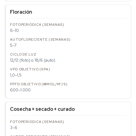
Floración
6–10
5–7
12/12 (foto) o 18/6 (auto)
1,0–1,5
600–1.000
Cosecha + secado + curado
3–6