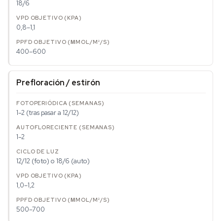
18/6
0,8–1,1
400–600
Prefloración / estirón
1–2 (tras pasar a 12/12)
1–2
12/12 (foto) o 18/6 (auto)
1,0–1,2
500–700