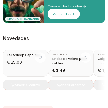
Conoce a los breeders
Ver semillas
GRANJA DE CANNABIS
Novedades
Fall Asleep Capsules
ZAMNESIA
ZAMNE
Bridas de velcro para
Colga
€ 25,00
cables
con tr
(pack 
€ 1,49
€ 4,
Añadir al carrito
Añadir al carrito
A