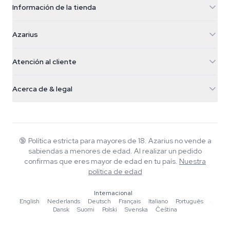
Información de la tienda
Azarius
Azarius
Galvaniweg 11
5482 TN Schijndel
Semillas de cannabis
Atención al cliente
Nederland
Setas mágicas
Info de envío
support@azarius.com
Smokeshop
Acerca de & legal
+31(0)204897914
Política de devolución
Smartshop
Sobre Azarius
Garantía de calidad
Herbshop
Wiki
Contacto
Growshop
Blog
🔞
Política estricta para mayores de 18. Azarius no vende a
Preguntas frecuentes
sabiendas a menores de edad. Al realizar un pedido
Música
Política de privacidad
confirmas que eres mayor de edad en tu país.
Nuestra
Escritores
política de edad
Normas editoriales
Internacional
English
·
Nederlands
·
Deutsch
·
Français
·
Italiano
·
Português
·
Herramientas y Calculadoras
Dansk
·
Suomi
·
Polski
·
Svenska
·
Čeština
Promociones