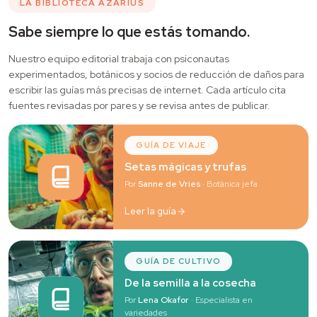
LA BIBLIOTECA AZARIUS
Sabe siempre lo que estás tomando.
Nuestro equipo editorial trabaja con psiconautas
experimentados, botánicos y socios de reducción de daños para
escribir las guías más precisas de internet. Cada artículo cita
fuentes revisadas por pares y se revisa antes de publicar.
GUÍA DE VIAJE
Setas mágicas y trufas
Por
Sanne de Vries
· Botánica jefa
Leer la guía
GUÍA DE CULTIVO
De la semilla a la cosecha
Por
Lena Okafor
· Especialista en
variedades