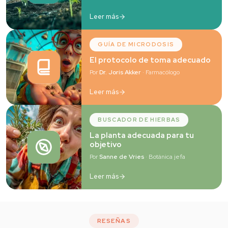
Leer más
GUÍA DE MICRODOSIS
El protocolo de toma adecuado
Por
Dr. Joris Akker
· Farmacólogo
Leer más
BUSCADOR DE HIERBAS
La planta adecuada para tu
objetivo
Por
Sanne de Vries
· Botánica jefa
Leer más
RESEÑAS