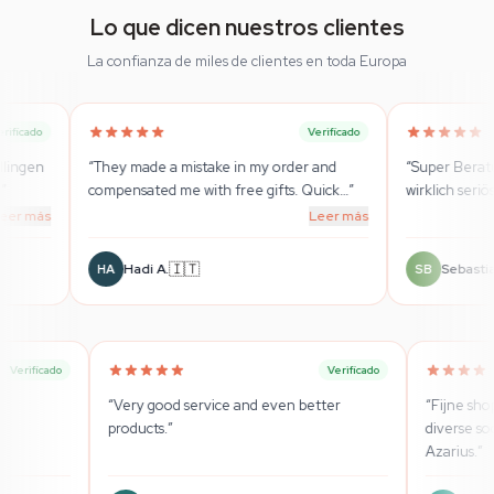
Lo que dicen nuestros clientes
La confianza de miles de clientes en toda Europa
Verificado
V
ade a mistake in my order and
“
Super Beratung und top Qualität!
ated me with free gifts. Quick
…
”
wirklich seriöser Laden!
”
Leer más
🇮🇹
🇩🇪
di A.
Sebastian
SB
Verificado
Verif
speciální obchod.
”
“
Very good service and even better
products.
”