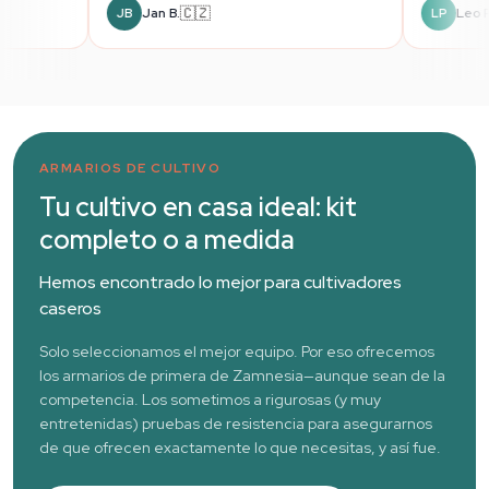
🇨🇿
🇨🇿
st
Jan B.
JB
ARMARIOS DE CULTIVO
Tu cultivo en casa ideal: kit
completo o a medida
Hemos encontrado lo mejor para cultivadores
caseros
Solo seleccionamos el mejor equipo. Por eso ofrecemos
los armarios de primera de Zamnesia—aunque sean de la
competencia. Los sometimos a rigurosas (y muy
entretenidas) pruebas de resistencia para asegurarnos
de que ofrecen exactamente lo que necesitas, y así fue.