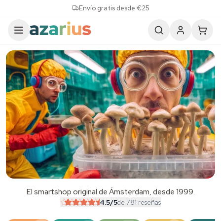
Skip to content
Envío gratis desde €25
El smartshop original de Ámsterdam, desde 1999.
SALE
4.5
/5
de 781 reseñas