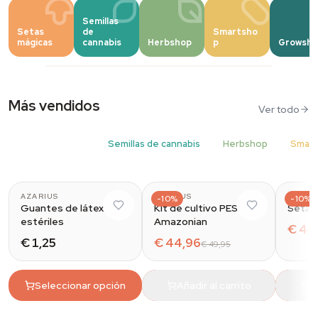
Semillas
Ponemos el 'Fun' en Fungi
Setas
de
Smartsho
mágicas
cannabis
Herbshop
p
Growsho
10% de descuento en todos los Azarius Grow Kits.
Comprar ahora
Más vendidos
Ver todo
Setas mágicas
Semillas de cannabis
Herbshop
Smar
AZARIUS
AZARIUS
AZARI
-10%
-10%
Guantes de látex
Kit de cultivo PES
Setas
estériles
Amazonian
€ 44
€ 1,25
€ 44,96
€ 49,95
Seleccionar opción
Añadir al carrito
A